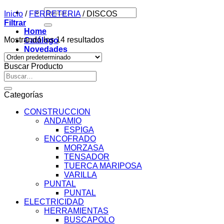
Buscar
Inicio
/
FERRETERIA
/
DISCOS
por:
Filtrar
Home
Mostrando los 14 resultados
Catálogo
Novedades
Contacto
Buscar Producto
Buscar
por:
Categorías
CONSTRUCCION
ANDAMIO
ESPIGA
ENCOFRADO
MORZASA
TENSADOR
TUERCA MARIPOSA
VARILLA
PUNTAL
PUNTAL
ELECTRICIDAD
HERRAMIENTAS
BUSCAPOLO